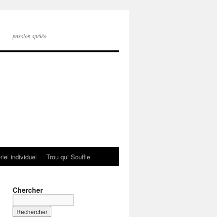
passion spéléo
iel individuel
Trou qui Souffle
Chercher