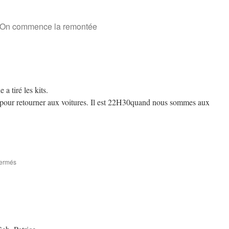
On commence la remontée
a tiré les kits.
 pour retourner aux voitures. Il est 22H30quand nous sommes aux
sur
fermés
Le
Pot
2