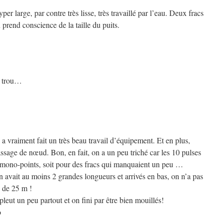
er large, par contre très lisse, très travaillé par l’eau. Deux fracs
n prend conscience de la taille du puits.
e trou…
vraiment fait un très beau travail d’équipement. Et en plus,
assage de nœud. Bon, en fait, on a un peu triché car les 10 pulses
s mono-points, soit pour des fracs qui manquaient un peu …
 avait au moins 2 grandes longueurs et arrivés en bas, on n’a pas
e de 25 m !
 pleut un peu partout et on fini par être bien mouillés!
o