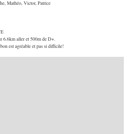
he, Mathéo, Victor, Patrice
7E
r 6.6km aller et 500m de D+.
n est agréable et pas si difficile!