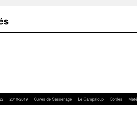
lés
22
2010-2019
Cuves de Sassenage
Le Gampaloup
Cordes
Matér